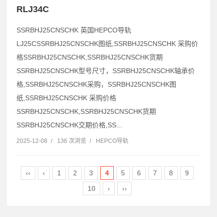
RLJ34C
SSRBHJ25CNSCHK 英国HEPCO导轨
LJ25CSSRBHJ25CNSCHK图纸,SSRBHJ25CNSCHK 采购价
格SSRBHJ25CNSCHK,SSRBHJ25CNSCHK货期
SSRBHJ25CNSCHK型号尺寸，SSRBHJ25CNSCHK轴承价
格,SSRBHJ25CNSCHK采购，SSRBHJ25CNSCHK图
纸,SSRBHJ25CNSCHK 采购价格
SSRBHJ25CNSCHK,SSRBHJ25CNSCHK货期
SSRBHJ25CNSCHK交期价格,SS...
2025-12-08
/
136 次浏览
/
HEPCO导轨
‹‹
‹
1
2
3
4
5
6
7
8
9
10
›
››