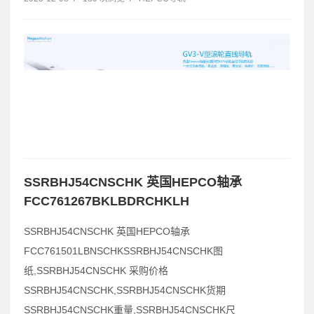
SSRBHJ54CNSCHK 英国HEPCO轴承
FCC761267BKLBDRCHKLH
SSRBHJ54CNSCHK 英国HEPCO轴承
FCC761501LBNSCHKSSRBHJ54CNSCHK图
纸,SSRBHJ54CNSCHK 采购价格
SSRBHJ54CNSCHK,SSRBHJ54CNSCHK货期
SSRBHJ54CNSCHK重量,SSRBHJ54CNSCHK尺