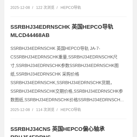
2025-12-08
/
122 次浏览
/
HEPCO导轨
SSRBHJ34EDRNSCHK 英国HEPCO导轨
MLCD44468AB
SSRBHJ34EDRNSCHK 英国HEPCO导轨 JA-7-
CSSRBHJ34EDRNSCHK重量,SSRBHJ34EDRNSCHK尺
寸,SSRBHJ34EDRNSCHK参数SSRBHJ34EDRNSCHK图
纸,SSRBHJ34EDRNSCHK 采购价格
SSRBHJ34EDRNSCHK,SSRBHJ34EDRNSCHK货期，
SSRBHJ34EDRNSCHK交期价格,SSRBHJ34EDRNSCHK参
数图纸,SSRBHJ34EDRNSCHK价格SSRBHJ34EDRNSCH...
2025-12-08
/
114 次浏览
/
HEPCO导轨
SSRBHJ34CNS 英国HEPCO偏心轴承