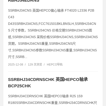
RBHJ54EDRNS
SSRBHJ34CNS 英国HEPCO偏心轴承 FT4020 L2336 P2B
C43
D43SSRBHJ34CNS,FCC761501BKLBNSLH,SSRBHJ34CN
S 尺寸参数，SSRBHJ34CNS 价格交期SSRBHJ34CNS图
纸,SSRBHJ34CNS 采购价格SSRBHJ34CNS,SSRBHJ34CNS
货期，SSRBHJ34CNS重量,SSRBHJ34CNS尺
寸,SSRBHJ34CNS参数SSRBHJ34CNS重量,SSRBHJ34CNS
尺寸,SSRB...
2025-12-08
/
129 次浏览
/
HEPCO导轨
SSRBHJ34CDRNSCHK 英国HEPCO轴承
BCP25CHK
SSRBHJ34CDRNSCHK 英国HEPCO轴承 R25 159
R180SSRBHJ34CDRNSCHK重量,SSRBHJ34CDRNSCHK尺