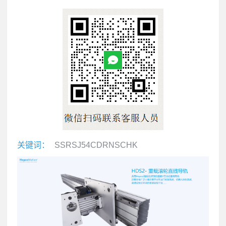
关键词：
SSRSJ54CDRNSCHK